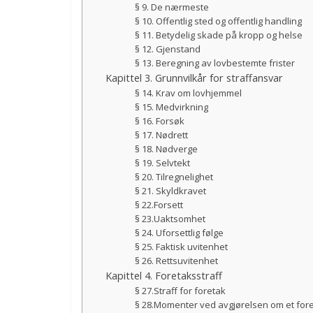
§ 9. De nærmeste
§ 10. Offentlig sted og offentlig handling
§ 11. Betydelig skade på kropp og helse
§ 12. Gjenstand
§ 13. Beregning av lovbestemte frister
Kapittel 3. Grunnvilkår for straffansvar
§ 14. Krav om lovhjemmel
§ 15. Medvirkning
§ 16. Forsøk
§ 17. Nødrett
§ 18. Nødverge
§ 19. Selvtekt
§ 20. Tilregnelighet
§ 21. Skyldkravet
§ 22.Forsett
§ 23.Uaktsomhet
§ 24. Uforsettlig følge
§ 25. Faktisk uvitenhet
§ 26. Rettsuvitenhet
Kapittel 4. Foretaksstraff
§ 27.Straff for foretak
§ 28.Momenter ved avgjørelsen om et foret