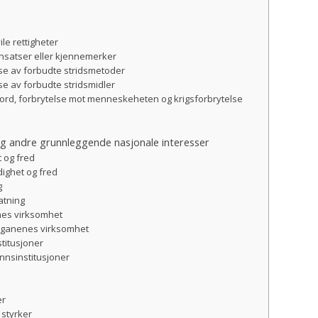
le rettigheter
nnsatser eller kjennemerker
se av forbudte stridsmetoder
se av forbudte stridsmidler
emord, forbrytelse mot menneskeheten og krigsforbrytelse
og andre grunnleggende nasjonale interesser
 og fred
dighet og fred
g
atning
nes virksomhet
organenes virksomhet
stitusjoner
unnsinstitusjoner
er
 styrker