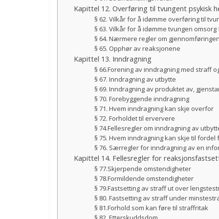
Kapittel 12. Overføring til tvungent psykisk
§ 62. Vilkår for å idømme overføring til t
§ 63. Vilkår for å idømme tvungen omsorg
§ 64. Nærmere regler om gjennomføringe
§ 65. Opphør av reaksjonene
Kapittel 13. Inndragning
§ 66.Forening av inndragning med straff og
§ 67. Inndragning av utbytte
§ 69. Inndragning av produktet av, gjensta
§ 70. Forebyggende inndragning
§ 71. Hvem inndragning kan skje overfor
§ 72. Forholdet til erververe
§ 74.Fellesregler om inndragning av utbytt
§ 75. Hvem inndragning kan skje til fordel 
§ 76. Særregler for inndragning av en in
Kapittel 14. Fellesregler for reaksjonsfastset
§ 77.Skjerpende omstendigheter
§ 78.Formildende omstendigheter
§ 79.Fastsetting av straff ut over lengstest
§ 80. Fastsetting av straff under minstestraf
§ 81.Forhold som kan føre til straffritak
§ 82. Etterskuddsdom