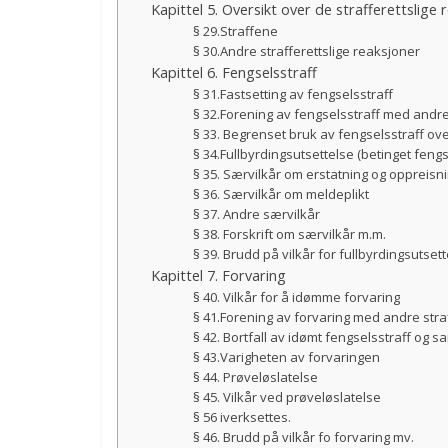
Kapittel 5. Oversikt over de strafferettslige
§ 29.Straffene
§ 30.Andre strafferettslige reaksjoner
Kapittel 6. Fengselsstraff
§ 31.Fastsetting av fengselsstraff
§ 32.Forening av fengselsstraff med andre
§ 33. Begrenset bruk av fengselsstraff ov
§ 34.Fullbyrdingsutsettelse (betinget fengs
§ 35. Særvilkår om erstatning og oppreisn
§ 36. Særvilkår om meldeplikt
§ 37. Andre særvilkår
§ 38. Forskrift om særvilkår m.m.
§ 39. Brudd på vilkår for fullbyrdingsutset
Kapittel 7. Forvaring
§ 40. Vilkår for å idømme forvaring
§ 41.Forening av forvaring med andre stra
§ 42. Bortfall av idømt fengselsstraff og 
§ 43.Varigheten av forvaringen
§ 44. Prøveløslatelse
§ 45. Vilkår ved prøveløslatelse
§ 56 iverksettes.
§ 46. Brudd på vilkår fo forvaring mv.