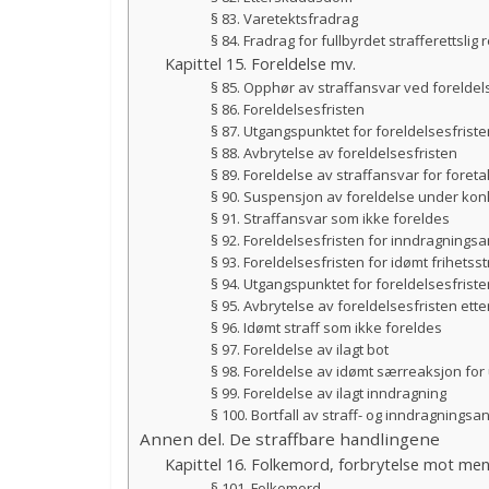
§ 83. Varetektsfradrag
§ 84. Fradrag for fullbyrdet strafferettslig 
Kapittel 15. Foreldelse mv.
§ 85. Opphør av straffansvar ved foreldel
§ 86. Foreldelsesfristen
§ 87. Utgangspunktet for foreldelsesfriste
§ 88. Avbrytelse av foreldelsesfristen
§ 89. Foreldelse av straffansvar for foreta
§ 90. Suspensjon av foreldelse under kon
§ 91. Straffansvar som ikke foreldes
§ 92. Foreldelsesfristen for inndragnings
§ 93. Foreldelsesfristen for idømt frihetss
§ 94. Utgangspunktet for foreldelsesfristen
§ 95. Avbrytelse av foreldelsesfristen ette
§ 96. Idømt straff som ikke foreldes
§ 97. Foreldelse av ilagt bot
§ 98. Foreldelse av idømt særreaksjon for 
§ 99. Foreldelse av ilagt inndragning
§ 100. Bortfall av straff- og inndragnings
Annen del. De straffbare handlingene
Kapittel 16. Folkemord, forbrytelse mot me
§ 101. Folkemord