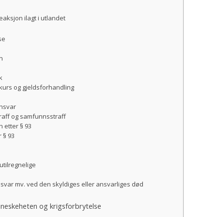
reaksjon ilagt i utlandet
se
n
k
kurs og gjeldsforhandling
ansvar
traff og samfunnsstraff
 etter § 93
r § 93
utilregnelige
ansvar mv. ved den skyldiges eller ansvarliges død
nneskeheten og krigsforbrytelse