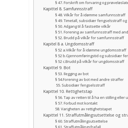
§ 47. Forskrift om forvaring og prøveløslat
Kapittel 8. Samfunnsstraff
§ 48. Vilkår for å idømme samfunnsstraff
§ 49. Timetall, subsidiær fengselsstraff o
§ 50. Adgang til å fastsette vilkår
§ 51. Forening av samfunnsstraff med and
§ 52. Brudd på vilkår for samfunnsstraff
Kapitel 8 a. Ungdomsstraff
§ 52 a.Vilkår for å idømme ungdomsstraff
§ 52 b.Gjennomføringstid og subsidiær fen
§ 52 c.Brudd på vilkår for ungdomsstraff
Kapittel 9. Bot
§ 53. Ilegging av bot
§ 54.Forening av bot med andre straffer
55. Subsidiær fengselsstraff
Kapittel 10. Rettighetstap
§ 56. Tap av retten til å ha en stilling eller
§ 57. Forbud mot kontakt
58. Varigheten av rettighetstapet
Kapittel 11. Straffutmålingsutsettelse og str
§ 60. Straffutmålingsutsettelse
§ 61. Straffutmålingsfrafall