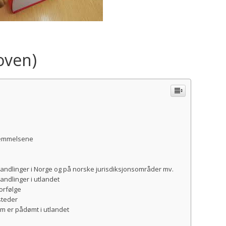
loven)
stemmelsene
handlinger i Norge og på norske jurisdiksjonsområder mv.
andlinger i utlandet
forfølge
steder
som er pådømt i utlandet