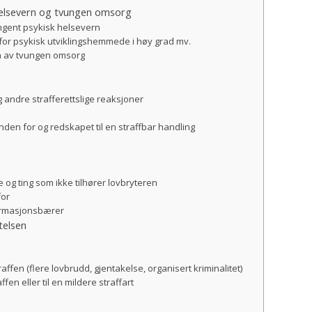
 helsevern og tvungen omsorg
vungent psykisk helsevern
 for psykisk utviklingshemmede i høy grad mv.
n av tvungen omsorg
 andre strafferettslige reaksjoner
nden for og redskapet til en straffbar handling
e og ting som ikke tilhører lovbryteren
for
formasjonsbærer
telsen
raffen (flere lovbrudd, gjentakelse, organisert kriminalitet)
fen eller til en mildere straffart