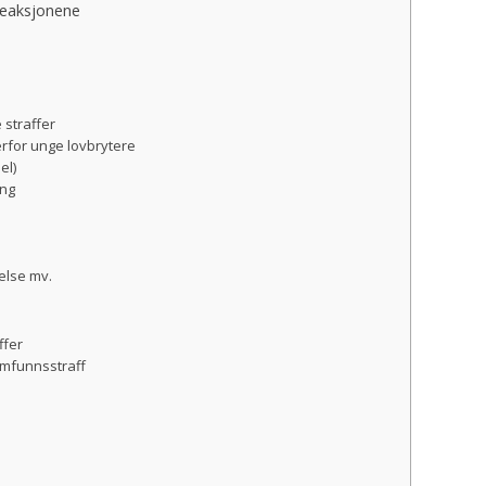
 reaksjonene
 straffer
erfor unge lovbrytere
el)
ing
telse mv.
ffer
samfunnsstraff