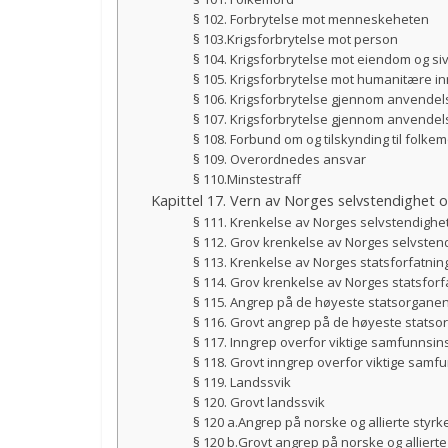
§ 102. Forbrytelse mot menneskeheten
§ 103.Krigsforbrytelse mot person
§ 104. Krigsforbrytelse mot eiendom og sivi
§ 105. Krigsforbrytelse mot humanitære i
§ 106. Krigsforbrytelse gjennom anvendel
§ 107. Krigsforbrytelse gjennom anvendel
§ 108. Forbund om og tilskynding til folk
§ 109. Overordnedes ansvar
§ 110.Minstestraff
Kapittel 17. Vern av Norges selvstendighet 
§ 111. Krenkelse av Norges selvstendighet
§ 112. Grov krenkelse av Norges selvsten
§ 113. Krenkelse av Norges statsforfatnin
§ 114. Grov krenkelse av Norges statsforf
§ 115. Angrep på de høyeste statsorgane
§ 116. Grovt angrep på de høyeste stats
§ 117. Inngrep overfor viktige samfunnsin
§ 118. Grovt inngrep overfor viktige samf
§ 119. Landssvik
§ 120. Grovt landssvik
§ 120 a.Angrep på norske og allierte styrk
§ 120 b.Grovt angrep på norske og allierte