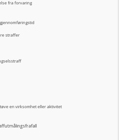
else fra forvaring
g gjennomføringstid
re straffer
gselsstraff
 utøve en virksomhet eller aktivitet
affutmålingsfrafall