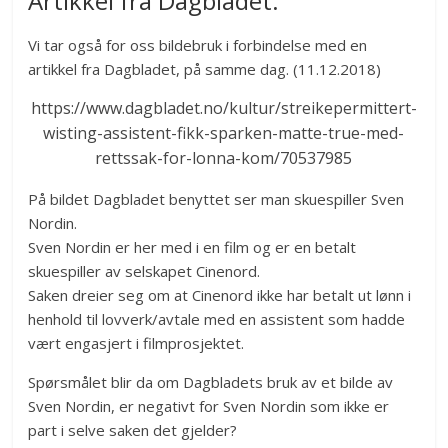
Artikkel fra Dagbladet:
Vi tar også for oss bildebruk i forbindelse med en
artikkel fra Dagbladet, på samme dag. (11.12.2018)
https://www.dagbladet.no/kultur/streikepermittert-
wisting-assistent-fikk-sparken-matte-true-med-
rettssak-for-lonna-kom/70537985
På bildet Dagbladet benyttet ser man skuespiller Sven
Nordin.
Sven Nordin er her med i en film og er en betalt
skuespiller av selskapet Cinenord.
Saken dreier seg om at Cinenord ikke har betalt ut lønn i
henhold til lovverk/avtale med en assistent som hadde
vært engasjert i filmprosjektet.
Spørsmålet blir da om Dagbladets bruk av et bilde av
Sven Nordin, er negativt for Sven Nordin som ikke er
part i selve saken det gjelder?