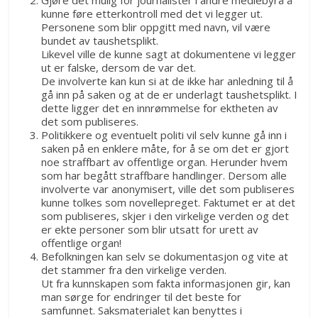
Gjøre det mulig for journalister i andre mediebyrå å
kunne føre etterkontroll med det vi legger ut.
Personene som blir oppgitt med navn, vil være
bundet av taushetsplikt.
Likevel ville de kunne sagt at dokumentene vi legger
ut er falske, dersom de var det.
De involverte kan kun si at de ikke har anledning til å
gå inn på saken og at de er underlagt taushetsplikt. I
dette ligger det en innrømmelse for ektheten av
det som publiseres.
Politikkere og eventuelt politi vil selv kunne gå inn i
saken på en enklere måte, for å se om det er gjort
noe straffbart av offentlige organ. Herunder hvem
som har begått straffbare handlinger. Dersom alle
involverte var anonymisert, ville det som publiseres
kunne tolkes som novellepreget. Faktumet er at det
som publiseres, skjer i den virkelige verden og det
er ekte personer som blir utsatt for urett av
offentlige organ!
Befolkningen kan selv se dokumentasjon og vite at
det stammer fra den virkelige verden.
Ut fra kunnskapen som fakta informasjonen gir, kan
man sørge for endringer til det beste for
samfunnet. Saksmaterialet kan benyttes i