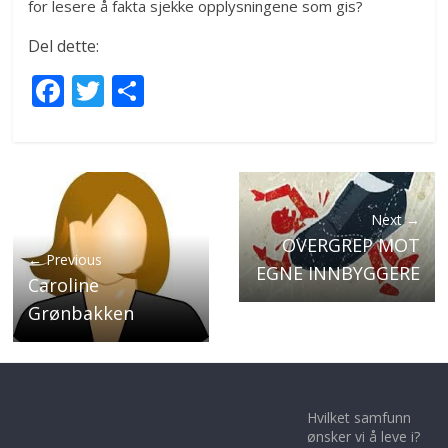
for lesere å fakta sjekke opplysningene som gis?
Del dette:
F
T
S
ac
w
h
e
itt
ar
b
er
e
o
Next →
o
OVERGREP MOT
← Previous
k
EGNE INNBYGGERE
Caroline
Grønbakken
Hvilket samfunn
ønsker vi å leve i?