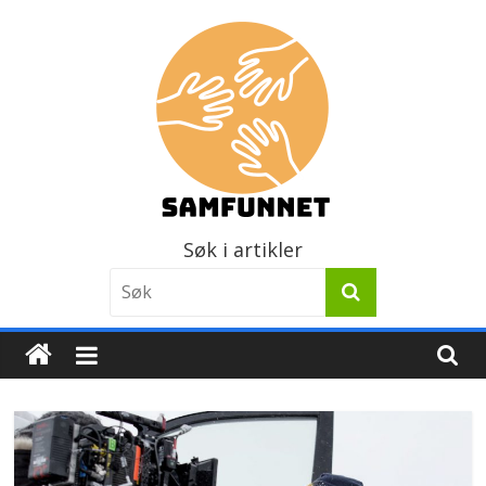
Skip
to
content
Samfunnet
Søk i artikler
Stedet
vi
lever!