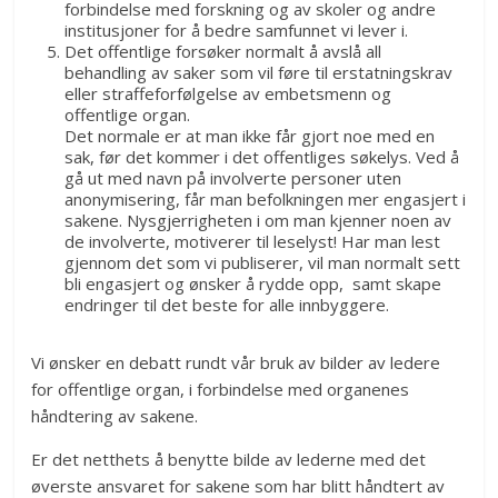
forbindelse med forskning og av skoler og andre
institusjoner for å bedre samfunnet vi lever i.
Det offentlige forsøker normalt å avslå all
behandling av saker som vil føre til erstatningskrav
eller straffeforfølgelse av embetsmenn og
offentlige organ.
Det normale er at man ikke får gjort noe med en
sak, før det kommer i det offentliges søkelys. Ved å
gå ut med navn på involverte personer uten
anonymisering, får man befolkningen mer engasjert i
sakene. Nysgjerrigheten i om man kjenner noen av
de involverte, motiverer til leselyst! Har man lest
gjennom det som vi publiserer, vil man normalt sett
bli engasjert og ønsker å rydde opp, samt skape
endringer til det beste for alle innbyggere.
Vi ønsker en debatt rundt vår bruk av bilder av ledere
for offentlige organ, i forbindelse med organenes
håndtering av sakene.
Er det netthets å benytte bilde av lederne med det
øverste ansvaret for sakene som har blitt håndtert av