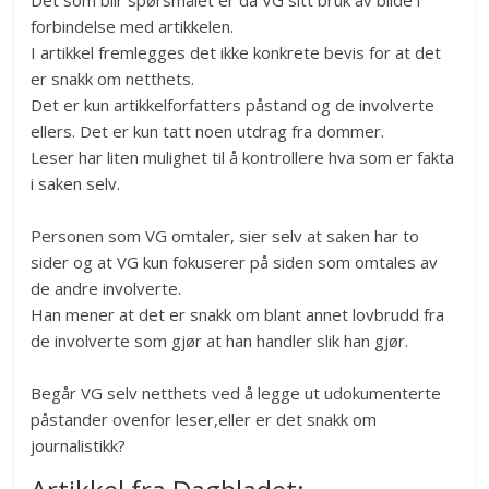
Det som blir spørsmålet er da VG sitt bruk av bilde i
forbindelse med artikkelen.
I artikkel fremlegges det ikke konkrete bevis for at det
er snakk om netthets.
Det er kun artikkelforfatters påstand og de involverte
ellers. Det er kun tatt noen utdrag fra dommer.
Leser har liten mulighet til å kontrollere hva som er fakta
i saken selv.
Personen som VG omtaler, sier selv at saken har to
sider og at VG kun fokuserer på siden som omtales av
de andre involverte.
Han mener at det er snakk om blant annet lovbrudd fra
de involverte som gjør at han handler slik han gjør.
Begår VG selv netthets ved å legge ut udokumenterte
påstander ovenfor leser,eller er det snakk om
journalistikk?