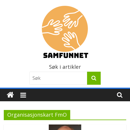
Skip
to
content
Samfunnet
Søk i artikler
Stedet
vi
lever!
Organisasjonskart FmO