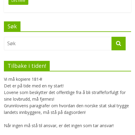
Les hele
e
itt
ar
b
er
e
o
Søk
o
k
Tilbake i tiden!
Vi må kopiere 1814!
Det er på tide med en ny start!
Lovene som beskytter det offentlige fra å bli straffeforfulgt for
sine lovbrudd, må fjernes!
Grunnlovens paragrafer om hvordan den norske stat skal trygge
landets innbyggere, må stå på dagsorden!
Når ingen må stå til ansvar, er det ingen som tar ansvar!