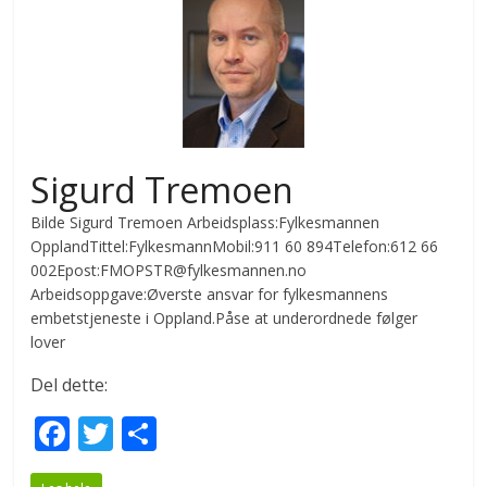
Sigurd Tremoen
Bilde Sigurd Tremoen Arbeidsplass:Fylkesmannen
OpplandTittel:FylkesmannMobil:911 60 894Telefon:612 66
002Epost:FMOPSTR@fylkesmannen.no
Arbeidsoppgave:Øverste ansvar for fylkesmannens
embetstjeneste i Oppland.Påse at underordnede følger
lover
Del dette:
F
T
S
ac
w
h