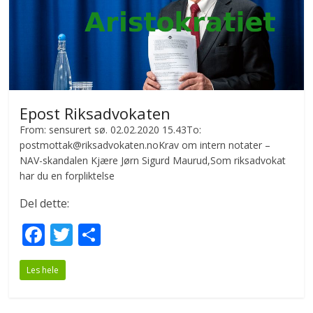
Epost Riksadvokaten
From: sensurert sø. 02.02.2020 15.43To:
postmottak@riksadvokaten.noKrav om intern notater –
NAV-skandalen Kjære Jørn Sigurd Maurud,Som riksadvokat
har du en forpliktelse
Del dette:
F
T
S
ac
w
h
Les hele
e
itt
ar
b
er
e