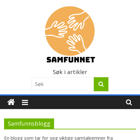
Skip
to
content
Samfunnet
Søk i artikler
Stedet
vi
lever!
Samfunnsblogg
En blogg som tar for seg viktige samtaleemner fra