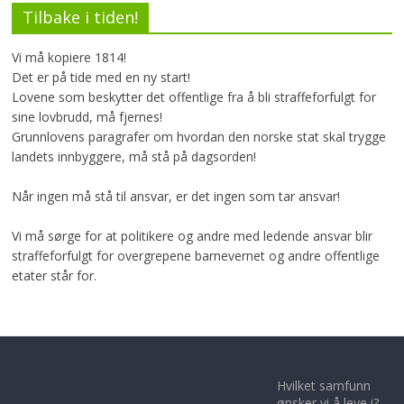
Tilbake i tiden!
Vi må kopiere 1814!
Det er på tide med en ny start!
Lovene som beskytter det offentlige fra å bli straffeforfulgt for
sine lovbrudd, må fjernes!
Grunnlovens paragrafer om hvordan den norske stat skal trygge
landets innbyggere, må stå på dagsorden!
Når ingen må stå til ansvar, er det ingen som tar ansvar!
Vi må sørge for at politikere og andre med ledende ansvar blir
straffeforfulgt for overgrepene barnevernet og andre offentlige
etater står for.
Hvilket samfunn
ønsker vi å leve i?