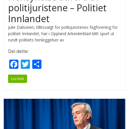
politijuristene – Politiet
Innlandet
Julie Dalsveen, tillitsvalgt for politijuristenes fagforening for
politiet Innlandet, har i Oppland Arbeiderblad blitt spurt ut
rundt politiets henleggelser av
Del dette:
F
T
S
ac
w
h
Les hele
e
itt
ar
b
er
e
o
o
k