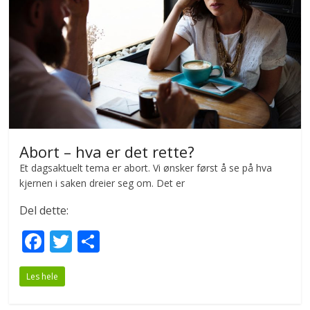
k
Abort – hva er det rette?
Et dagsaktuelt tema er abort. Vi ønsker først å se på hva
kjernen i saken dreier seg om. Det er
Del dette:
F
T
S
ac
w
h
Les hele
e
itt
ar
b
er
e