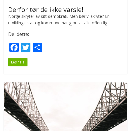
Derfor tør de ikke varsle!
Norge skryter av sitt demokrati. Men bør vi skryte? En
utvikling i stat og kommune har gjort at alle offentlig
Del dette:
F
T
S
ac
w
h
Les hele
e
itt
ar
b
er
e
o
o
k