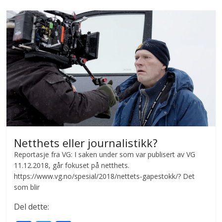
o
o
k
Netthets eller journalistikk?
Reportasje fra VG: I saken under som var publisert av VG
11.12.2018, går fokuset på netthets.
https://www.vg.no/spesial/2018/nettets-gapestokk/? Det
som blir
Del dette: