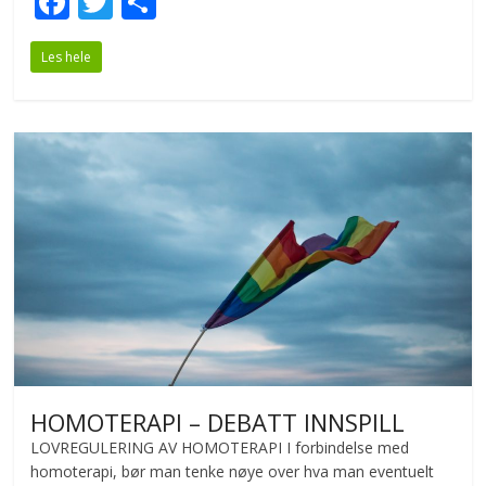
F
T
S
ac
w
h
Les hele
e
itt
ar
b
er
e
o
o
k
HOMOTERAPI – DEBATT INNSPILL
LOVREGULERING AV HOMOTERAPI I forbindelse med
homoterapi, bør man tenke nøye over hva man eventuelt