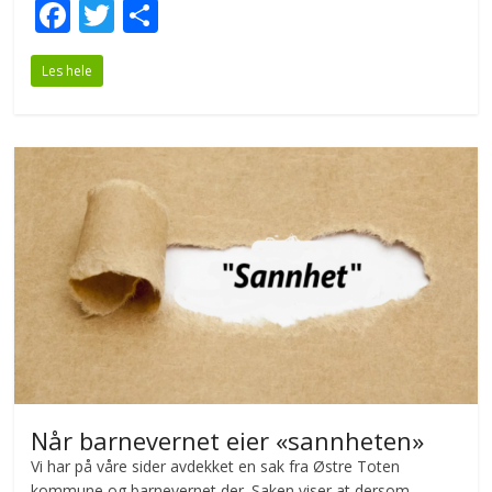
F
T
S
ac
w
h
Les hele
e
itt
ar
b
er
e
o
o
k
Når barnevernet eier «sannheten»
Vi har på våre sider avdekket en sak fra Østre Toten
kommune og barnevernet der. Saken viser at dersom