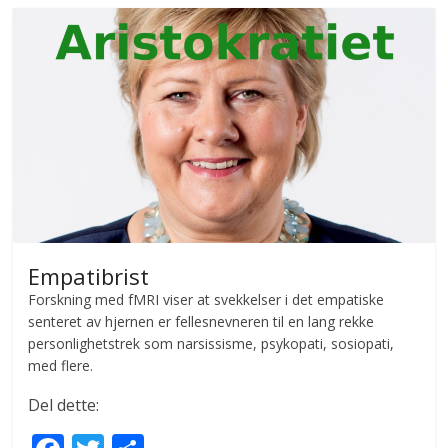
o
o
k
Empatibrist
Forskning med fMRI viser at svekkelser i det empatiske
senteret av hjernen er fellesnevneren til en lang rekke
personlighetstrek som narsissisme, psykopati, sosiopati,
med flere.
Del dette: