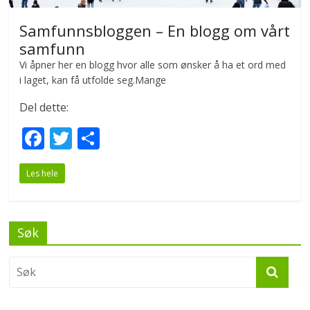
Samfunnsbloggen – En blogg om vårt
samfunn
Vi åpner her en blogg hvor alle som ønsker å ha et ord med
i laget, kan få utfolde seg.Mange
Del dette:
F
T
S
ac
w
h
Les hele
e
itt
ar
b
er
e
o
Søk
o
k