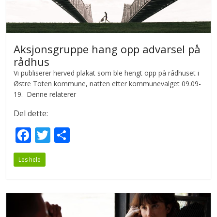
Aksjonsgruppe hang opp advarsel på
rådhus
Vi publiserer herved plakat som ble hengt opp på rådhuset i
Østre Toten kommune, natten etter kommunevalget 09.09-
19. Denne relaterer
Del dette:
F
T
S
ac
w
h
Les hele
e
itt
ar
b
er
e
o
o