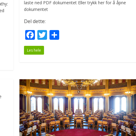
laste ned PDF dokumentet Eller trykk her for å åpne
athy:
dokumentet
ned
Del dette:
F
T
S
ac
w
h
Les hele
e
itt
ar
b
er
e
o
o
k
e