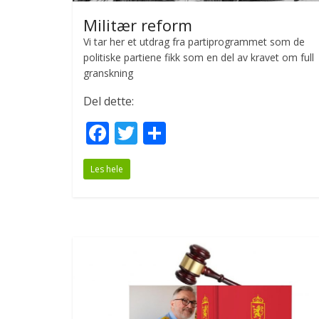
Militær reform
Vi tar her et utdrag fra partiprogrammet som de
politiske partiene fikk som en del av kravet om full
granskning
Del dette:
F
T
S
ac
w
h
Les hele
e
itt
ar
b
er
e
o
o
k