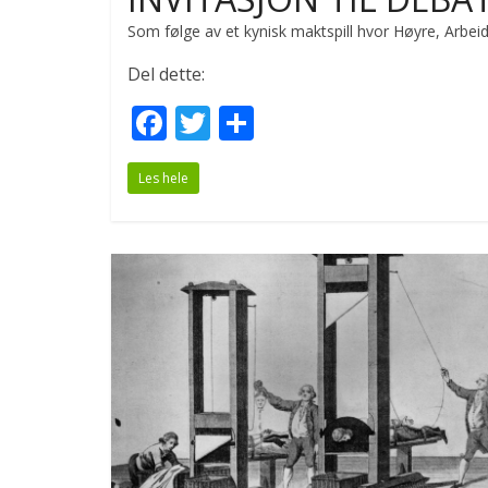
Som følge av et kynisk maktspill hvor Høyre, Arbeide
Del dette:
F
T
S
ac
w
h
Les hele
e
itt
ar
b
er
e
o
o
k