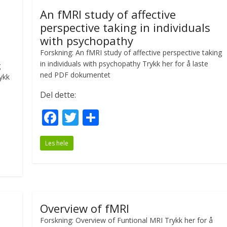
o
An fMRI study of affective
o
perspective taking in individuals
k
with psychopathy
Forskning: An fMRI study of affective perspective taking
in individuals with psychopathy Trykk her for å laste
g
ned PDF dokumentet
ykk
Del dette:
F
T
S
ac
w
h
Les hele
e
itt
ar
b
er
e
o
o
Overview of fMRI
k
Forskning: Overview of Funtional MRI Trykk her for å