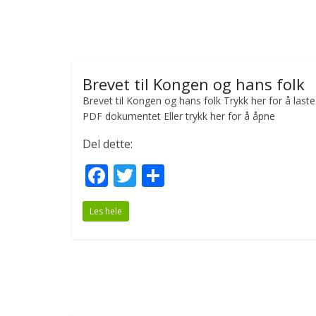
k
Brevet til Kongen og hans folk
Brevet til Kongen og hans folk Trykk her for å last
PDF dokumentet Eller trykk her for å åpne
Del dette:
F
T
S
ac
w
h
Les hele
e
itt
ar
b
er
e
o
o
k