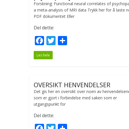
k
Forskning: Functional neural correlates of psychop
a meta-analysis of MRI data Trykk her for å laste 
PDF dokumentet Eller
Del dette:
F
T
S
ac
w
h
Les hele
e
itt
ar
b
er
e
o
OVERSIKT HENVENDELSER
o
Det gis her en oversikt over noen av henvendelsen
k
som er gjort i forbindelse med saken som er
utgangspunkt for
Del dette:
F
T
S