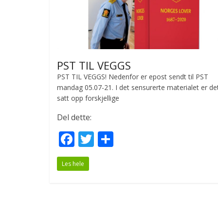
PST TIL VEGGS
PST TIL VEGGS! Nedenfor er epost sendt til PST
mandag 05.07-21. I det sensurerte materialet er de
satt opp forskjellige
Del dette:
F
T
S
ac
w
h
Les hele
e
itt
ar
b
er
e
o
o