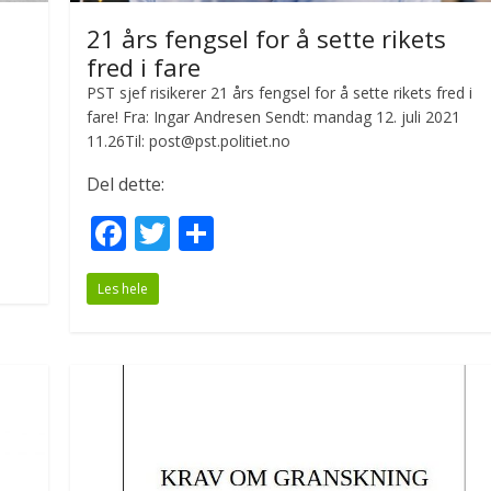
21 års fengsel for å sette rikets
fred i fare
PST sjef risikerer 21 års fengsel for å sette rikets fred i
fare! Fra: Ingar Andresen Sendt: mandag 12. juli 2021
11.26Til: post@pst.politiet.no
Del dette:
F
T
S
ac
w
h
Les hele
e
itt
ar
b
er
e
o
o
k