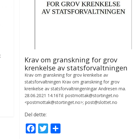
t
Krav om granskning for grov
krenkelse av statsforvaltningen
Krav om granskning for grov krenkelse av
statsforvaltningen Krav om granskning for grov
krenkelse av statsforvaltningenIngar Andresen ma.
28.06.2021 14.16Til: postmottak@stortinget.no
<postmottak@stortinget.no>; post@slottet.no
Del dette:
F
T
S
ac
w
h