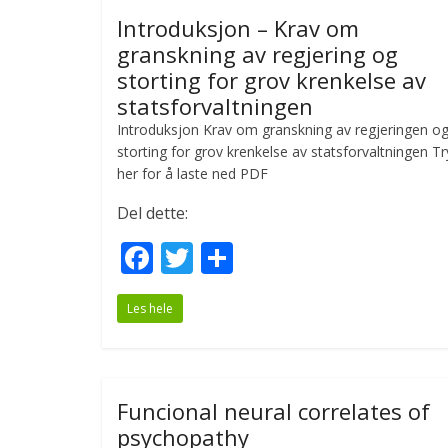
Introduksjon – Krav om
granskning av regjering og
storting for grov krenkelse av
statsforvaltningen
Introduksjon Krav om granskning av regjeringen o
storting for grov krenkelse av statsforvaltningen Tr
her for å laste ned PDF
Del dette:
F
T
S
ac
w
h
Les hele
e
itt
ar
b
er
e
o
Funcional neural correlates of
o
psychopathy