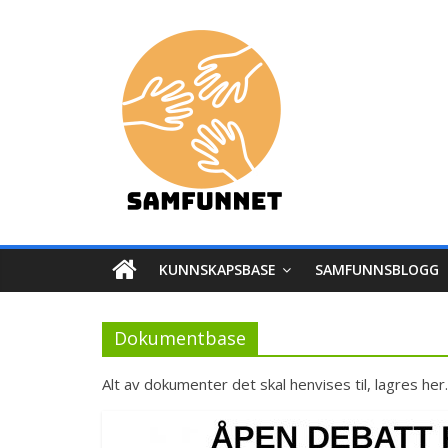
Skip
Samfunnet
to
content
Stedet
vi
lever!
KUNNSKAPSBASE
SAMFUNNSBLOGG
Dokumentbase
Alt av dokumenter det skal henvises til, lagres her.