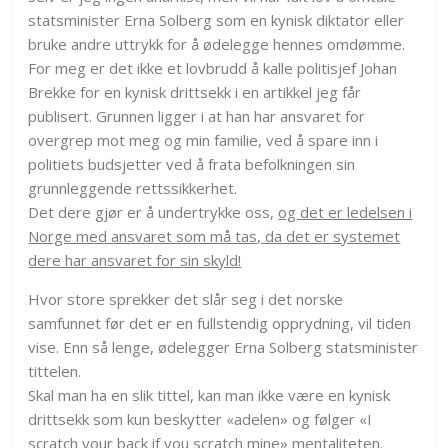
statsminister Erna Solberg som en kynisk diktator eller
bruke andre uttrykk for å ødelegge hennes omdømme.
For meg er det ikke et lovbrudd å kalle politisjef Johan
Brekke for en kynisk drittsekk i en artikkel jeg får
publisert. Grunnen ligger i at han har ansvaret for
overgrep mot meg og min familie, ved å spare inn i
politiets budsjetter ved å frata befolkningen sin
grunnleggende rettssikkerhet.
Det dere gjør er å undertrykke oss,
og det er ledelsen i
Norge med ansvaret som må tas,
da det er systemet
dere har ansvaret for sin skyld
!
Hvor store sprekker det slår seg i det norske
samfunnet før det er en fullstendig opprydning, vil tiden
vise. Enn så lenge, ødelegger Erna Solberg statsminister
tittelen.
Skal man ha en slik tittel, kan man ikke være en kynisk
drittsekk som kun beskytter «adelen» og følger «I
scratch your back if you scratch mine» mentaliteten.