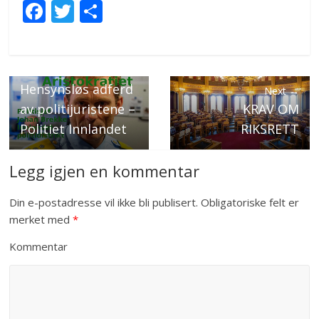
F
T
S
ac
w
h
e
itt
ar
← Previous
b
er
e
Hensynsløs adferd
Next →
o
av politijuristene –
KRAV OM
o
Politiet Innlandet
RIKSRETT
k
Legg igjen en kommentar
Din e-postadresse vil ikke bli publisert.
Obligatoriske felt er
merket med
*
Kommentar