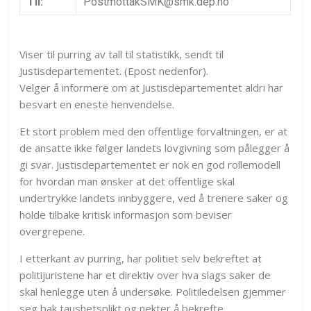
Til:
PostmottakSMK@smk.dep.no
Viser til purring av tall til statistikk, sendt til
Justisdepartementet. (Epost nedenfor).
Velger å informere om at Justisdepartementet aldri har
besvart en eneste henvendelse.
Et stort problem med den offentlige forvaltningen, er at
de ansatte ikke følger landets lovgivning som pålegger å
gi svar. Justisdepartementet er nok en god rollemodell
for hvordan man ønsker at det offentlige skal
undertrykke landets innbyggere, ved å trenere saker og
holde tilbake kritisk informasjon som beviser
overgrepene.
I etterkant av purring, har politiet selv bekreftet at
politijuristene har et direktiv over hva slags saker de
skal henlegge uten å undersøke. Politiledelsen gjemmer
seg bak taushetsplikt og nekter å bekrefte