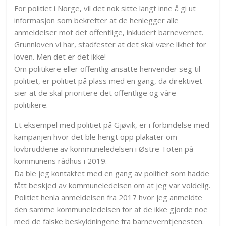
For politiet i Norge, vil det nok sitte langt inne å gi ut
informasjon som bekrefter at de henlegger alle
anmeldelser mot det offentlige, inkludert barnevernet.
Grunnloven vi har, stadfester at det skal være likhet for
loven. Men det er det ikke!
Om politikere eller offentlig ansatte henvender seg til
politiet, er politiet på plass med en gang, da direktivet
sier at de skal prioritere det offentlige og våre
politikere.
Et eksempel med politiet på Gjøvik, er i forbindelse med
kampanjen hvor det ble hengt opp plakater om
lovbruddene av kommuneledelsen i Østre Toten på
kommunens rådhus i 2019.
Da ble jeg kontaktet med en gang av politiet som hadde
fått beskjed av kommuneledelsen om at jeg var voldelig.
Politiet henla anmeldelsen fra 2017 hvor jeg anmeldte
den samme kommuneledelsen for at de ikke gjorde noe
med de falske beskyldningene fra barneverntjenesten.