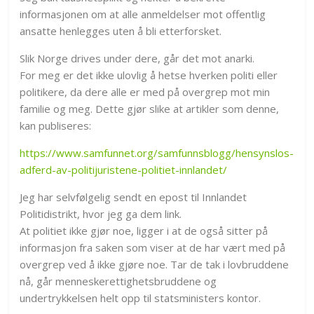
informasjonen om at alle anmeldelser mot offentlig
ansatte henlegges uten å bli etterforsket.
Slik Norge drives under dere, går det mot anarki.
For meg er det ikke ulovlig å hetse hverken politi eller
politikere, da dere alle er med på overgrep mot min
familie og meg. Dette gjør slike at artikler som denne,
kan publiseres:
https://www.samfunnet.org/samfunnsblogg/hensynslos-
adferd-av-politijuristene-politiet-innlandet/
Jeg har selvfølgelig sendt en epost til Innlandet
Politidistrikt, hvor jeg ga dem link.
At politiet ikke gjør noe, ligger i at de også sitter på
informasjon fra saken som viser at de har vært med på
overgrep ved å ikke gjøre noe. Tar de tak i lovbruddene
nå, går menneskerettighetsbruddene og
undertrykkelsen helt opp til statsministers kontor.