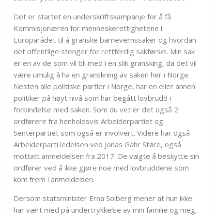
Det er startet en underskriftskampanje for å få
Kommisjonæren for menneskerettighetene i
Europarådet til å granske barnevernssaker og hvordan
det offentlige stenger for rettferdig sakførsel. Min sak
er en av de som vil bli med i en slik gransking, da det vil
være umulig å ha en granskning av saken her i Norge.
Nesten alle politiske partier i Norge, har en eller annen
politiker på høyt nivå som har begått lovbrudd i
forbindelse med saken. Som du vet er det også 2
ordførere fra henholdsvis Arbeiderpartiet og
Senterpartiet som også er involvert. Videre har også
Arbeiderparti ledelsen ved Jonas Gahr Støre, også
mottatt anmeldelsen fra 2017. De valgte å beskytte sin
ordfører ved å ikke gjøre noe med lovbruddene som
kom frem i anmeldelsen.
Dersom statsminister Erna Solberg mener at hun ikke
har vært med på undertrykkelse av min familie og meg,