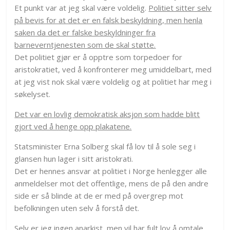
Et punkt var at jeg skal være voldelig.
Politiet sitter selv
på bevis for at det er en falsk beskyldning,
men henla
saken da det er falske beskyldninger fra
barneverntjenesten som de skal støtte
.
Det politiet gjør er å opptre som torpedoer for
aristokratiet, ved å konfronterer meg umiddelbart, med
at jeg vist nok skal være voldelig og at politiet har meg i
søkelyset.
Det var en lovlig demokratisk aksjon som hadde blitt
gjort ved å henge opp plakatene.
Statsminister Erna Solberg skal få lov til å sole seg i
glansen hun lager i sitt aristokrati.
Det er hennes ansvar at politiet i Norge henlegger alle
anmeldelser mot det offentlige, mens de på den andre
side er så blinde at de er med på overgrep mot
befolkningen uten selv å forstå det.
Selv er jeg ingen anarkist, men vil har fult lov å omtale