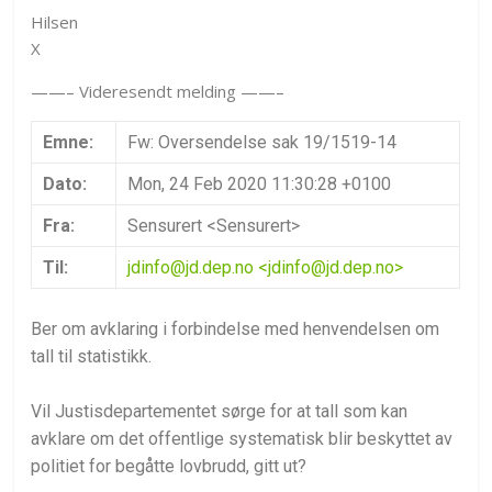
Hilsen
X
——– Videresendt melding ——–
Emne:
Fw: Oversendelse sak 19/1519-14
Dato:
Mon, 24 Feb 2020 11:30:28 +0100
Fra:
Sensurert <Sensurert>
Til:
jdinfo@jd.dep.no
<jdinfo@jd.dep.no>
Ber om avklaring i forbindelse med henvendelsen om
tall til statistikk.
Vil Justisdepartementet sørge for at tall som kan
avklare om det offentlige systematisk blir beskyttet av
politiet for begåtte lovbrudd, gitt ut?