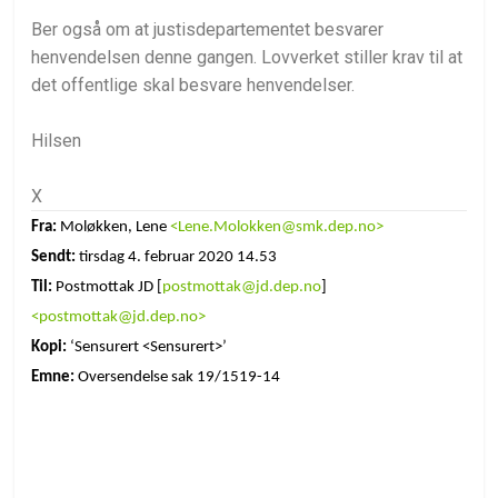
Ber også om at justisdepartementet besvarer
henvendelsen denne gangen. Lovverket stiller krav til at
det offentlige skal besvare henvendelser.
Hilsen
X
Fra:
Moløkken, Lene
<Lene.Molokken@smk.dep.no>
Sendt:
tirsdag 4. februar 2020 14.53
Til:
Postmottak JD [
postmottak@jd.dep.no
]
<postmottak@jd.dep.no>
Kopi:
‘Sensurert <Sensurert>’
Emne:
Oversendelse sak 19/1519-14