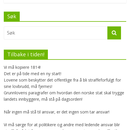
b
er
e
o
Søk
o
k
Tilbake i tiden!
Vi må kopiere 1814!
Det er på tide med en ny start!
Lovene som beskytter det offentlige fra å bli straffeforfulgt for
sine lovbrudd, må fjernes!
Grunnlovens paragrafer om hvordan den norske stat skal trygge
landets innbyggere, må stå på dagsorden!
Når ingen må stå til ansvar, er det ingen som tar ansvar!
Vi må sørge for at politikere og andre med ledende ansvar blir