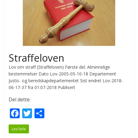
Straffeloven
Lov om straff (Straffeloven) Første del. Alminnelige
bestemmelser Dato Lov-2005-05-10-18 Departement
Justis- og beredskapdepartementet Sist endret Lov-2018-
06-17-37 fra 01.07-2018 Publisert
Del dette:
F
T
S
ac
w
h
Les hele
e
itt
ar