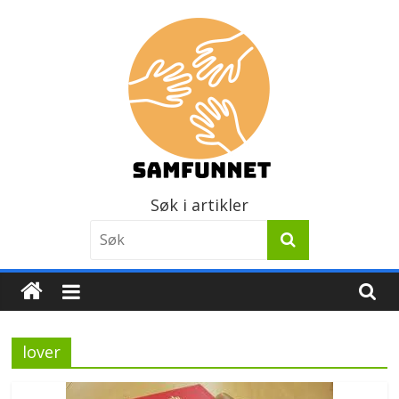
Skip
to
content
Samfunnet
Søk i artikler
Stedet
vi
lever!
lover