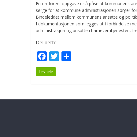
En ordførers oppgave er å påse at kommunens ansatte
sørge for at kommune administrasjonen sørger for 
Bindeleddet mellom kommunens ansatte og politik
I dokumentasjonen som legges ut i forbindelse me
administrasjon og ansatte i barneverntjenesten, fre
Del dette:
F
T
S
ac
w
h
Les hele
e
itt
ar
b
er
e
o
o
k