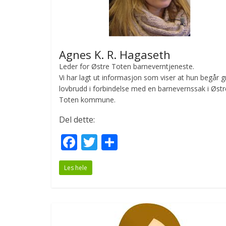
Agnes K. R. Hagaseth
Leder for Østre Toten barneverntjeneste.
Vi har lagt ut informasjon som viser at hun begår 
lovbrudd i forbindelse med en barnevernssak i Østr
Toten kommune.
Del dette:
F
T
S
ac
w
h
Les hele
e
itt
ar
b
er
e
o
o