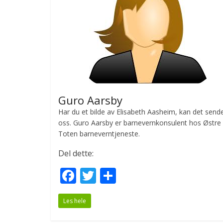
k
Guro Aarsby
Har du et bilde av Elisabeth Aasheim, kan det sendes
oss. Guro Aarsby er barnevernkonsulent hos Østre
Toten barneverntjeneste.
Del dette:
F
T
S
ac
w
h
Les hele
e
itt
ar