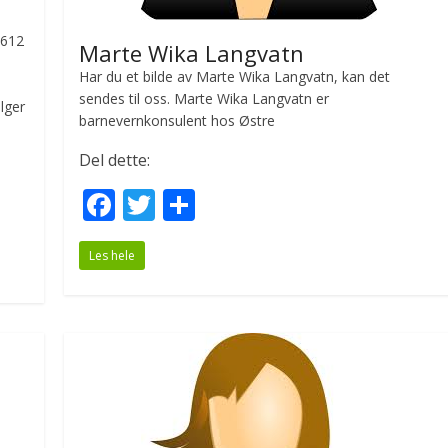
:612
Marte Wika Langvatn
Har du et bilde av Marte Wika Langvatn, kan det
sendes til oss. Marte Wika Langvatn er
lger
barnevernkonsulent hos Østre
Del dette:
F
T
S
ac
w
h
Les hele
e
itt
ar
b
er
e
o
o
k