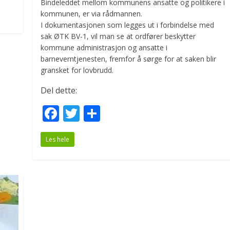
Bindeleddet mellom kommunens ansatte og politikere i
kommunen, er via rådmannen.
I dokumentasjonen som legges ut i forbindelse med
sak ØTK BV-1, vil man se at ordfører beskytter
kommune administrasjon og ansatte i
barneverntjenesten, fremfor å sørge for at saken blir
gransket for lovbrudd.
Del dette:
F
T
S
ac
w
h
Les hele
e
itt
ar
b
er
e
o
o
k