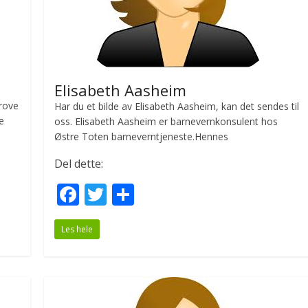
Elisabeth Aasheim
grove
Har du et bilde av Elisabeth Aasheim, kan det sendes til
e
oss. Elisabeth Aasheim er barnevernkonsulent hos
Østre Toten barneverntjeneste.Hennes
Del dette:
F
T
S
ac
w
h
Les hele
e
itt
ar
b
er
e
o
o