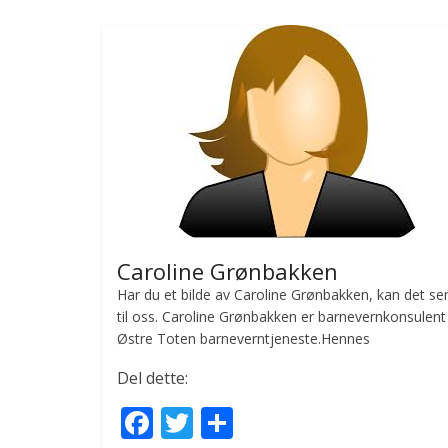
b
er
e
o
o
k
Caroline Grønbakken
Har du et bilde av Caroline Grønbakken, kan det s
til oss. Caroline Grønbakken er barnevernkonsulent
Østre Toten barneverntjeneste.Hennes
Del dette:
F
T
S