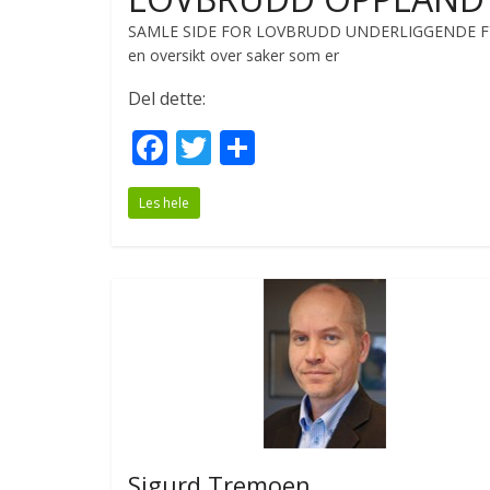
SAMLE SIDE FOR LOVBRUDD UNDERLIGGENDE FYL
en oversikt over saker som er
Del dette:
F
T
S
ac
w
h
Les hele
e
itt
ar
b
er
e
o
o
k
Sigurd Tremoen