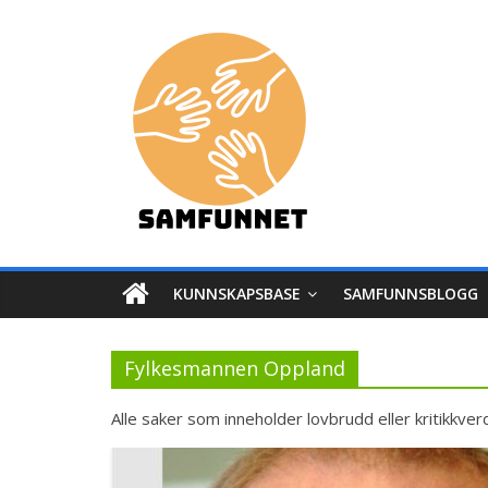
Skip
Samfunnet
to
content
Stedet
vi
lever!
KUNNSKAPSBASE
SAMFUNNSBLOGG
Fylkesmannen Oppland
Alle saker som inneholder lovbrudd eller kritikkve