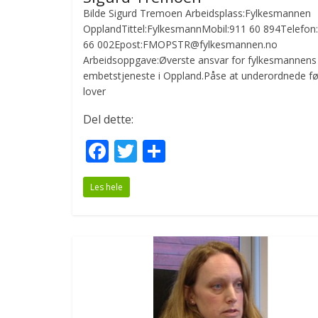
Bilde Sigurd Tremoen Arbeidsplass:Fylkesmannen
OpplandTittel:FylkesmannMobil:911 60 894Telefon
66 002Epost:FMOPSTR@fylkesmannen.no
Arbeidsoppgave:Øverste ansvar for fylkesmannens
embetstjeneste i Oppland.Påse at underordnede fø
lover
Del dette:
F
T
S
ac
w
h
Les hele
e
itt
ar
b
er
e
o
o
k