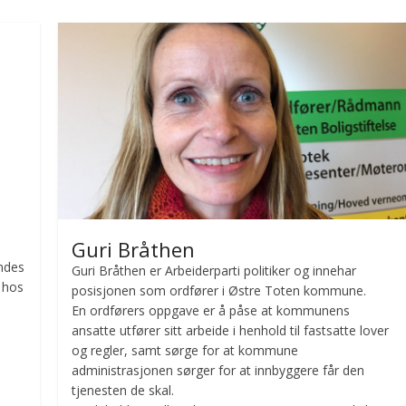
b
er
e
o
o
k
Guri Bråthen
endes
Guri Bråthen er Arbeiderparti politiker og innehar
 hos
posisjonen som ordfører i Østre Toten kommune.
En ordførers oppgave er å påse at kommunens
ansatte utfører sitt arbeide i henhold til fastsatte lover
og regler, samt sørge for at kommune
administrasjonen sørger for at innbyggere får den
tjenesten de skal.