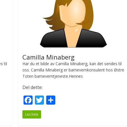
k
Camilla Minaberg
 til
Har du et bilde av Camilla Minaberg, kan det sendes til
oss. Camilla Minaberg er barnevernkonsulent hos Østre
Toten barneverntjeneste.Hennes
Del dette:
F
T
S
ac
w
h
Les hele
e
itt
ar