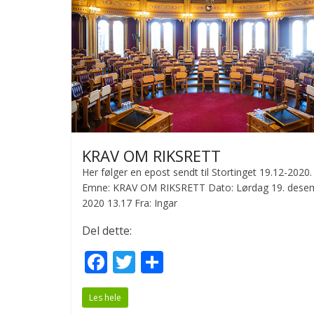
KRAV OM RIKSRETT
Her følger en epost sendt til Stortinget 19.12-2020.
Emne: KRAV OM RIKSRETT Dato: Lørdag 19. dese
2020 13.17 Fra: Ingar
Del dette:
F
T
S
ac
w
h
Les hele
e
itt
ar