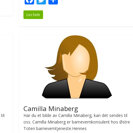
ac
w
h
Les hele
e
itt
ar
b
er
e
o
o
k
Camilla Minaberg
til
Har du et bilde av Camilla Minaberg, kan det sendes til
oss. Camilla Minaberg er barnevernkonsulent hos Østre
Toten barneverntjeneste.Hennes