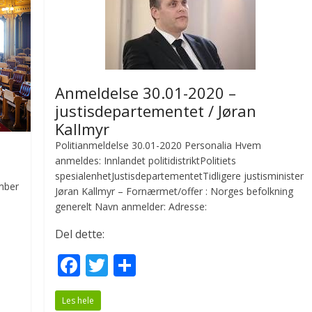
o
k
Anmeldelse 30.01-2020 –
justisdepartementet / Jøran
Kallmyr
Politianmeldelse 30.01-2020 Personalia Hvem
anmeldes: Innlandet politidistriktPolitiets
spesialenhetJustisdepartementetTidligere justisminister
mber
Jøran Kallmyr – Fornærmet/offer : Norges befolkning
generelt Navn anmelder: Adresse:
Del dette:
F
T
S
ac
w
h
Les hele
e
itt
ar