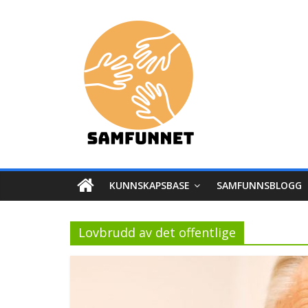
Skip
Samfunnet
to
content
Stedet
vi
lever!
KUNNSKAPSBASE
SAMFUNNSBLOGG
Lovbrudd av det offentlige