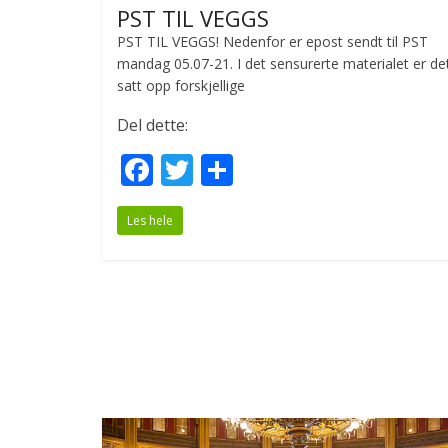
PST TIL VEGGS
PST TIL VEGGS! Nedenfor er epost sendt til PST
mandag 05.07-21. I det sensurerte materialet er de
satt opp forskjellige
Del dette:
F
T
S
ac
w
h
Les hele
e
itt
ar
b
er
e
o
o
k