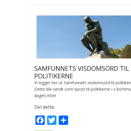
b
er
e
o
o
k
SAMFUNNETS VISDOMSORD TIL
POLITIKERNE
Vi legger her ut Samfunnets visdomsord til politiker
Dette ble sendt som epost til politikerne i x komm
dagen etter
Del dette:
F
T
S
ac
w
h