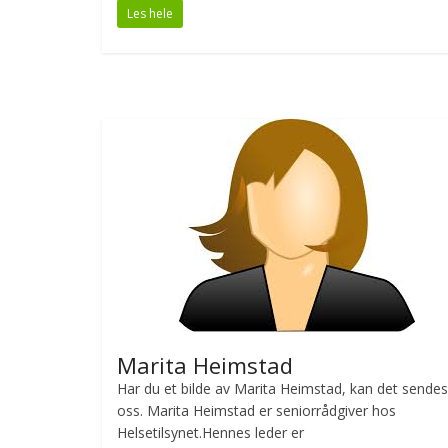
Les hele
e
itt
ar
b
er
e
o
o
k
Marita Heimstad
Har du et bilde av Marita Heimstad, kan det sendes 
oss. Marita Heimstad er seniorrådgiver hos
Helsetilsynet.Hennes leder er