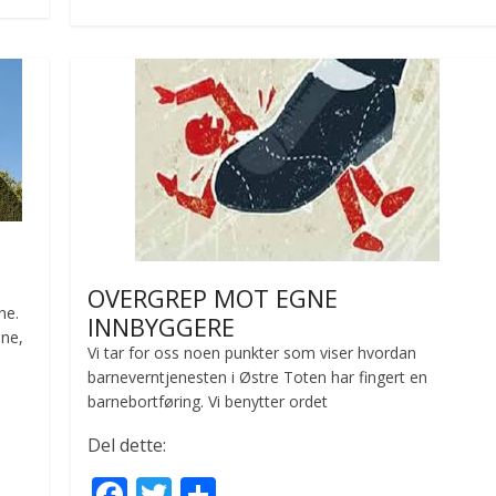
b
er
e
o
o
k
OVERGREP MOT EGNE
ne.
INNBYGGERE
une,
Vi tar for oss noen punkter som viser hvordan
barneverntjenesten i Østre Toten har fingert en
barnebortføring. Vi benytter ordet
Del dette:
F
T
S