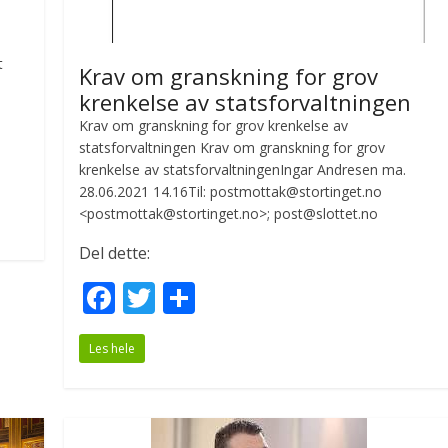
t
Krav om granskning for grov
krenkelse av statsforvaltningen
Krav om granskning for grov krenkelse av
statsforvaltningen Krav om granskning for grov
krenkelse av statsforvaltningenIngar Andresen ma.
28.06.2021 14.16Til: postmottak@stortinget.no
<postmottak@stortinget.no>; post@slottet.no
Del dette:
F
T
S
ac
w
h
Les hele
e
itt
ar
b
er
e
o